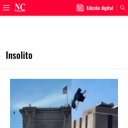
Edición digital
Primary
Menu
Skip
to
Insolito
content