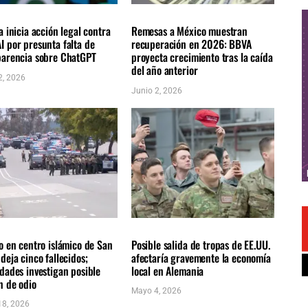
NALES
ÚLTIMAS NOTICIAS
NACIONALES
ÚLTIMAS NOTICIAS
a inicia acción legal contra
Remesas a México muestran
I por presunta falta de
recuperación en 2026: BBVA
parencia sobre ChatGPT
proyecta crecimiento tras la caída
del año anterior
2, 2026
Junio 2, 2026
NALES
ÚLTIMAS NOTICIAS
NACIONALES
ÚLTIMAS NOTICIAS
o en centro islámico de San
Posible salida de tropas de EE.UU.
deja cinco fallecidos;
afectaría gravemente la economía
dades investigan posible
local en Alemania
n de odio
Mayo 4, 2026
8, 2026