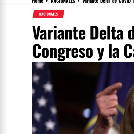
Home
NACIONALES
Variante Delta de COVID l
Menu
NACIONALES
Variante Delta 
Congreso y la 