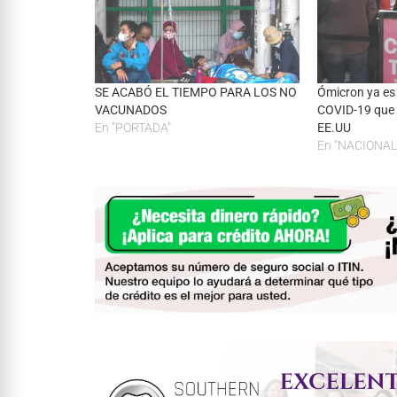
SE ACABÓ EL TIEMPO PARA LOS NO
Ómicron ya es 
VACUNADOS
COVID-19 que 
En "PORTADA"
EE.UU
En "NACIONAL