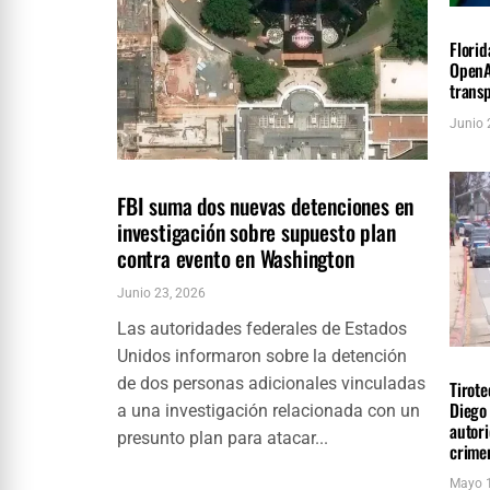
NACIO
Florid
OpenA
trans
Junio 
NACIONALES
ÚLTIMAS NOTICIAS
FBI suma dos nuevas detenciones en
investigación sobre supuesto plan
contra evento en Washington
Junio 23, 2026
Las autoridades federales de Estados
Unidos informaron sobre la detención
NACIO
de dos personas adicionales vinculadas
Tirote
Diego 
a una investigación relacionada con un
autori
presunto plan para atacar...
crime
Mayo 1