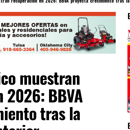
ran recuperación en 2026: BBVA proyecta crecimiento tras la 
ico muestran
n 2026: BBVA
iento tras la