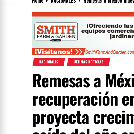
Home
NACIONALES
Remesas a México muest
Menu
NACIONALES
ÚLTIMAS NOTICIAS
Remesas a Méx
recuperación e
proyecta crecim