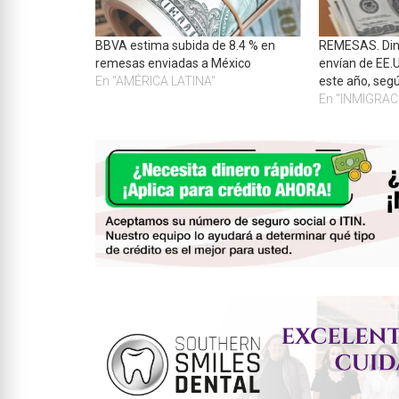
BBVA estima subida de 8.4 % en
REMESAS. Din
remesas enviadas a México
envían de EE.
En "AMÉRICA LATINA"
este año, seg
En "INMIGRAC