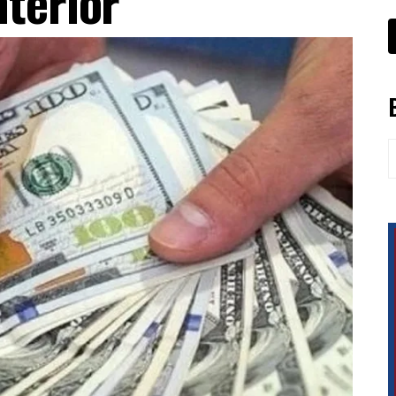
nterior
B