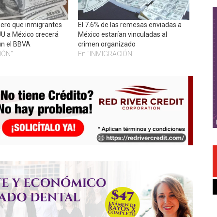
ero que inmigrantes
El 7.6% de las remesas enviadas a
UU a México crecerá
México estarían vinculadas al
ún el BBVA
crimen organizado
IÓN"
En "INMIGRACIÓN"