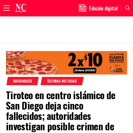
Edición digital
Primary
Menu
Skip
to
content
NACIONALES
ÚLTIMAS NOTICIAS
Tiroteo en centro islámico de
San Diego deja cinco
fallecidos; autoridades
investigan posible crimen de