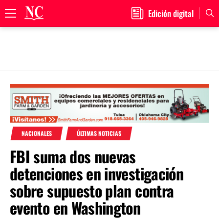
Edición digital
Primary
Menu
Skip
to
content
NACIONALES
ÚLTIMAS NOTICIAS
FBI suma dos nuevas
detenciones en investigación
sobre supuesto plan contra
evento en Washington