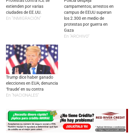
Protestas contra ICE se
Policía despeja
extienden por varias
campamentos; arrestos en
ciudades de EE.UU.
campus de EEUU superan
En "INMIGRACIÓN"
los 2.300 en medio de
protestas por guerra en
Gaza
En "ARCHIVO"
Trump dice haber ganado
elecciones en EUA; denuncia
‘fraude’ en su contra
En "NACIONALES"