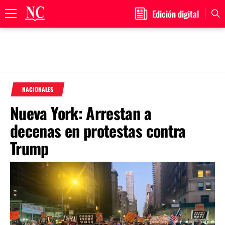
Edición digital
Primary
Menu
Skip
to
NACIONALES
content
Nueva York: Arrestan a
decenas en protestas contra
Trump