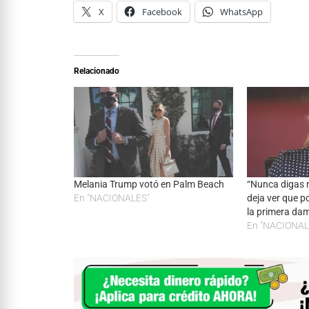
X
Facebook
WhatsApp
Relacionado
Melania Trump votó en Palm Beach
“Nunca digas 
En "NACIONALES"
deja ver que p
la primera da
En "NACIONAL