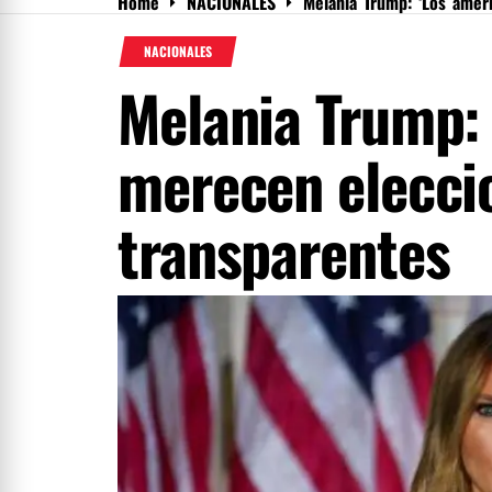
Home
NACIONALES
Melania Trump: ‘Los amer
Menu
NACIONALES
Melania Trump:
merecen elecci
transparentes