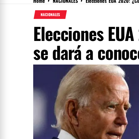
Home
NACIONALES
Elecciones EUA 2020: ¿Cu
Menu
NACIONALES
Elecciones EUA
se dará a conoc