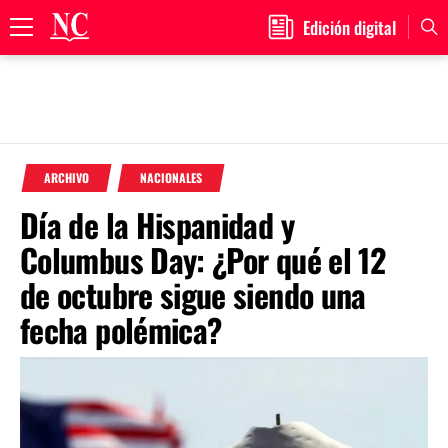
Edición digital
Primary
Menu
Skip
to
ARCHIVO
NACIONALES
content
Día de la Hispanidad y
Columbus Day: ¿Por qué el 12
de octubre sigue siendo una
fecha polémica?