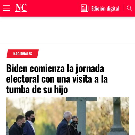
Edición digital
Primary
Menu
Skip
to
NACIONALES
content
Biden comienza la jornada
electoral con una visita a la
tumba de su hijo