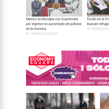
México se disculpa con Guatemala
Éxodo en la fr
por ingreso no autorizado de policías
buscan refugi
en la frontera
En "AMÉRICA 
En "AMÉRICA LATINA"