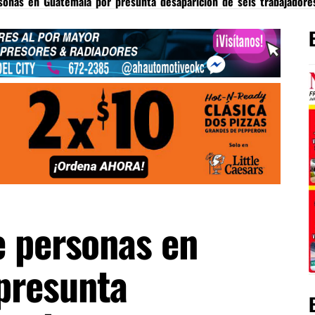
sonas en Guatemala por presunta desaparición de seis trabajadores
e personas en
presunta