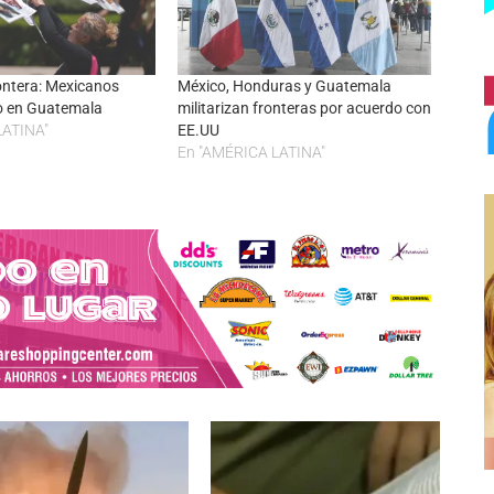
ontera: Mexicanos
México, Honduras y Guatemala
o en Guatemala
militarizan fronteras por acuerdo con
LATINA"
EE.UU
En "AMÉRICA LATINA"