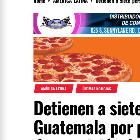
Home
AMÉRICA LATINA
Detienen a siete per
Menu
AMÉRICA LATINA
ÚLTIMAS NOTICIAS
Detienen a siet
Guatemala por 