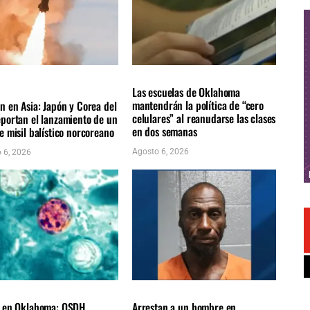
NACIONALES
LOCALES
ÚLTIMAS NOTICIAS
AS NOTICIAS
Las escuelas de Oklahoma
mantendrán la política de “cero
n en Asia: Japón y Corea del
celulares” al reanudarse las clases
eportan el lanzamiento de un
en dos semanas
e misil balístico norcoreano
Agosto 6, 2026
 6, 2026
ES
ÚLTIMAS NOTICIAS
LOCALES
ÚLTIMAS NOTICIAS
a en Oklahoma: OSDH
Arrestan a un hombre en