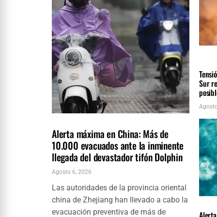
INTER
ÚLTIM
Tensió
Sur r
posibl
Agosto
INTERNACIONALES
ÚLTIMAS NOTICIAS
Alerta máxima en China: Más de
10.000 evacuados ante la inminente
llegada del devastador tifón Dolphin
Agosto 6, 2026
Las autoridades de la provincia oriental
china de Zhejiang han llevado a cabo la
LOCAL
evacuación preventiva de más de
Alert