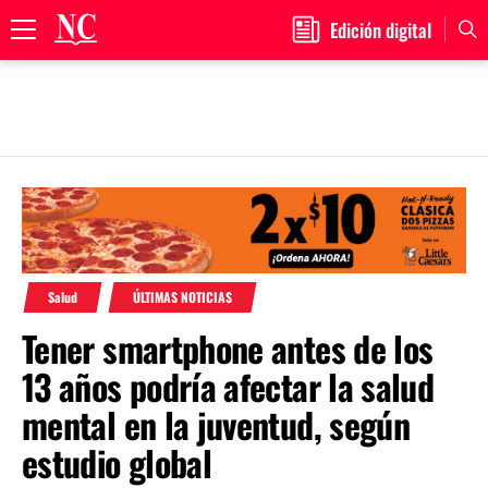
Edición digital
Primary
Menu
Skip
to
content
Salud
ÚLTIMAS NOTICIAS
Tener smartphone antes de los
13 años podría afectar la salud
mental en la juventud, según
estudio global