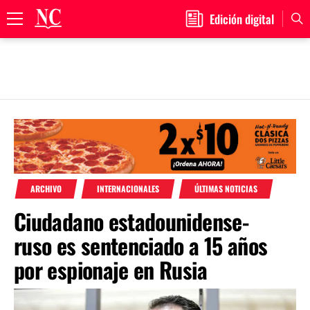
Edición digital
Primary
Menu
Skip
to
content
ARCHIVO
INTERNACIONALES
ÚLTIMAS NOTICIAS
Ciudadano estadounidense-
ruso es sentenciado a 15 años
por espionaje en Rusia