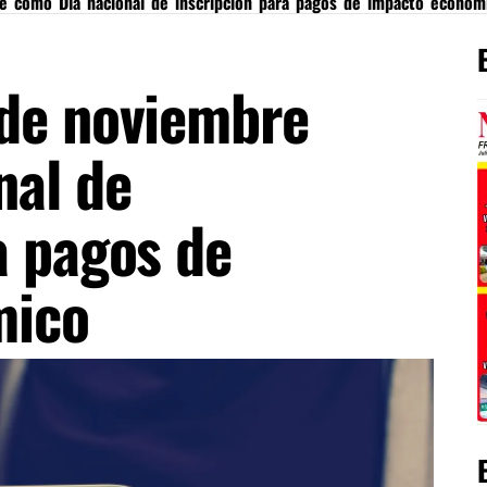
e como Día nacional de inscripción para pagos de impacto económ
 de noviembre
nal de
a pagos de
mico