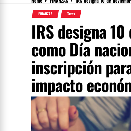
Home
FINANZAS
IRS designa 10 de noviembr
Menu
FINANZAS
Taxes
IRS designa 10
como Día nacio
inscripción par
impacto econó