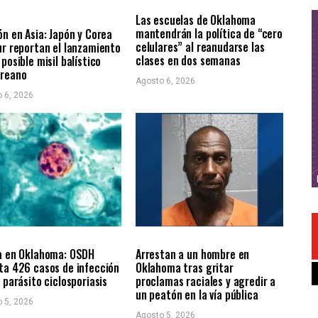
AS NOTICIAS
Las escuelas de Oklahoma
mantendrán la política de “cero
ón en Asia: Japón y Corea
celulares” al reanudarse las
ur reportan el lanzamiento
clases en dos semanas
 posible misil balístico
oreano
Agosto 6, 2026
 6, 2026
LES
ÚLTIMAS NOTICIAS
LOCALES
ÚLTIMAS NOTICIAS
a en Oklahoma: OSDH
Arrestan a un hombre en
ta 426 casos de infección
Oklahoma tras gritar
l parásito ciclosporiasis
proclamas raciales y agredir a
un peatón en la vía pública
 5, 2026
Agosto 5, 2026