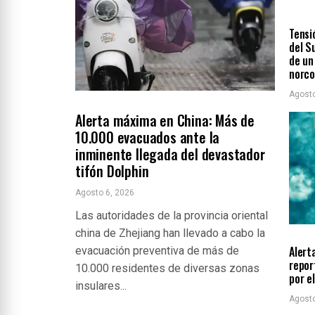
ÚLTIM
Tensi
del S
de un
norc
Agosto
INTERNACIONALES
ÚLTIMAS NOTICIAS
Alerta máxima en China: Más de
10.000 evacuados ante la
inminente llegada del devastador
tifón Dolphin
Agosto 6, 2026
Las autoridades de la provincia oriental
LOCA
china de Zhejiang han llevado a cabo la
Alert
evacuación preventiva de más de
repor
10.000 residentes de diversas zonas
por e
insulares...
Agosto