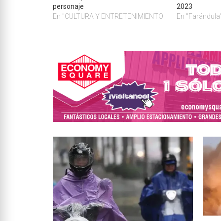
personaje
2023
En "CULTURA Y ENTRETENIMIENTO"
En "Farándula
INTE