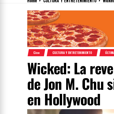
Home
CULTURA Y ENTRETENIMIENTO
Wicked
Menu
Cine
CULTURA Y ENTRETENIMIENTO
ÚLTIM
Wicked: La reve
de Jon M. Chu 
en Hollywood