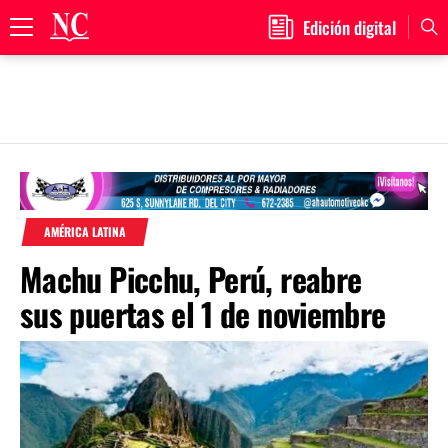
Edición digital
Primary
Menu
Skip
to
content
AMÉRICA LATINA
Machu Picchu, Perú, reabre
sus puertas el 1 de noviembre