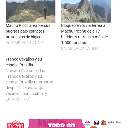
Machu Picchu reabre sus
Bloqueo en la vía férrea a
puertas bajo estrictos
Machu Picchu deja 17
protocolos de higiene
heridos y retrasa a más de
En "AMÉRICA LATINA"
1.500 turistas
En "AMÉRICA LATINA"
Franco Cevallos y su
esposa Priscilla
Nuestro Director, el Lic.
Franco Cevallos y su
esposa Priscilla retornaron
después de una larga
vacación por Ecuador y
Perú, donde visitaron la 8va
En "ARCHIVO"
maravilla del mundo, Machu
Picchu.