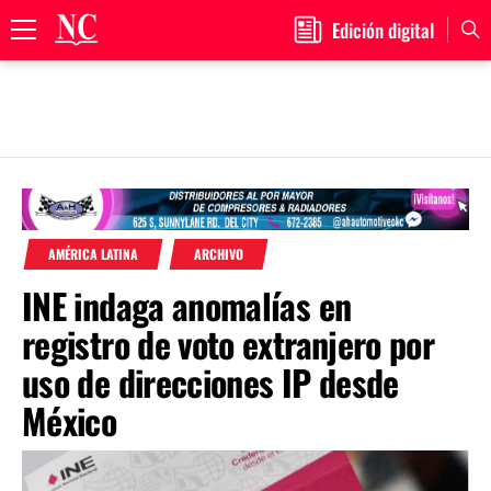
Edición digital
Primary
Menu
Skip
to
content
AMÉRICA LATINA
ARCHIVO
INE indaga anomalías en
registro de voto extranjero por
uso de direcciones IP desde
México