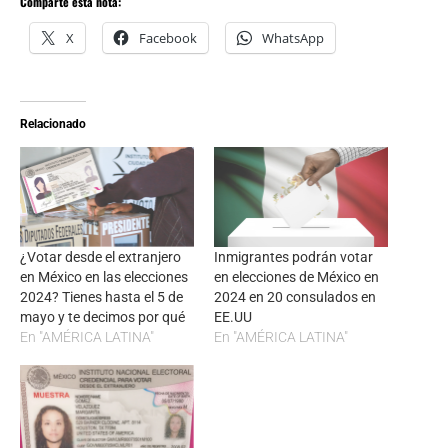
Comparte esta nota:
X
Facebook
WhatsApp
Relacionado
¿Votar desde el extranjero
Inmigrantes podrán votar
en México en las elecciones
en elecciones de México en
2024? Tienes hasta el 5 de
2024 en 20 consulados en
mayo y te decimos por qué
EE.UU
En "AMÉRICA LATINA"
En "AMÉRICA LATINA"