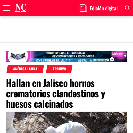
Edición digital
Primary
Menu
Skip
to
content
AMÉRICA LATINA
ARCHIVO
Hallan en Jalisco hornos
crematorios clandestinos y
huesos calcinados