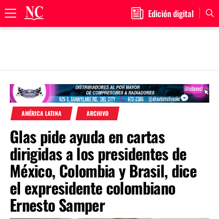
Edición digital
Primary
Menu
Skip
to
content
AMÉRICA LATINA
ARCHIVO
Glas pide ayuda en cartas
dirigidas a los presidentes de
México, Colombia y Brasil, dice
el expresidente colombiano
Ernesto Samper