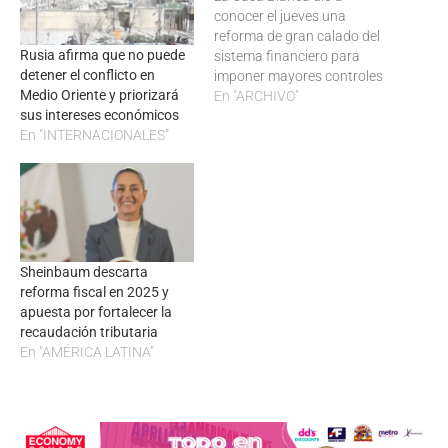
conocer el jueves una
reforma de gran calado del
Rusia afirma que no puede
sistema financiero para
detener el conflicto en
imponer mayores controles
Medio Oriente y priorizará
en instituciones
En "ARCHIVO"
sus intereses económicos
escasamente reguladas
En "INTERNACIONALES"
hasta ahora, como los
fondos de alto riesgo. El
secretario del Tesoro,
Timothy Geithner, dijo a los
legisladores que los
cambios son necesarios
para enmendar los…
Sheinbaum descarta
reforma fiscal en 2025 y
apuesta por fortalecer la
recaudación tributaria
En "AMÉRICA LATINA"