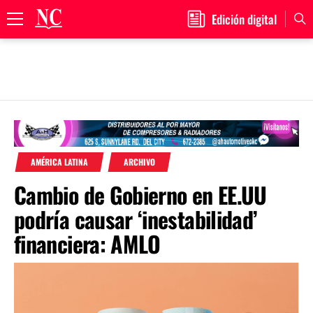
Edición digital
Primary
Menu
Skip
to
content
AMÉRICA LATINA
ARCHIVO
Cambio de Gobierno en EE.UU
podría causar ‘inestabilidad’
financiera: AMLO