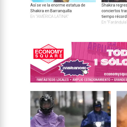
Así se ve la enorme estatua de
Shakira regre
Shakira en Barranquilla
conciertos tra
En "AMÉRICA LATINA"
tiempo récord
En "Farándula