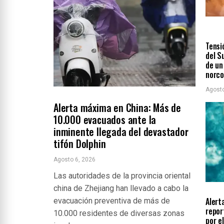
INTE
ÚLTIM
Tensi
del S
de un
norc
Agosto
INTERNACIONALES
ÚLTIMAS NOTICIAS
Alerta máxima en China: Más de
10.000 evacuados ante la
inminente llegada del devastador
tifón Dolphin
Agosto 6, 2026
Las autoridades de la provincia oriental
LOCA
china de Zhejiang han llevado a cabo la
Alert
evacuación preventiva de más de
repor
10.000 residentes de diversas zonas
por e