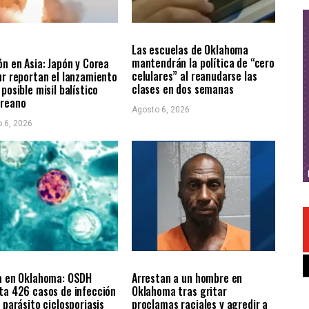
RNACIONALES
LOCALES
ÚLTIMAS NOTICIAS
AS NOTICIAS
Las escuelas de Oklahoma
mantendrán la política de “cero
ón en Asia: Japón y Corea
celulares” al reanudarse las
ur reportan el lanzamiento
clases en dos semanas
 posible misil balístico
oreano
Agosto 6, 2026
 6, 2026
LES
ÚLTIMAS NOTICIAS
LOCALES
ÚLTIMAS NOTICIAS
a en Oklahoma: OSDH
Arrestan a un hombre en
ta 426 casos de infección
Oklahoma tras gritar
l parásito ciclosporiasis
proclamas raciales y agredir a