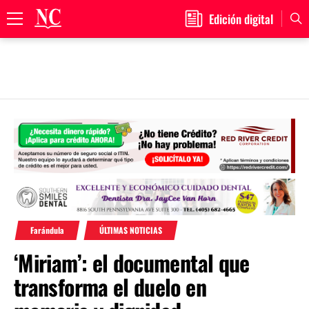
Edición digital
Primary
Menu
Skip
to
content
Farándula
ÚLTIMAS NOTICIAS
‘Miriam’: el documental que
transforma el duelo en