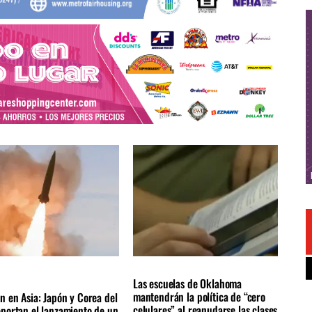
NACIONALES
LOCALES
ÚLTIMAS NOTICIAS
AS NOTICIAS
Las escuelas de Oklahoma
mantendrán la política de “cero
n en Asia: Japón y Corea del
celulares” al reanudarse las clases
eportan el lanzamiento de un