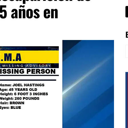
5 años en
B