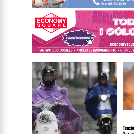
INTER
ÚLTIM
Tensió
Sur r