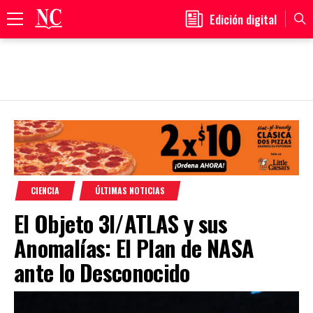
Edición digital
Primary
Menu
Skip
to
content
CIENCIA
ÚLTIMAS NOTICIAS
El Objeto 3I/ATLAS y sus
Anomalías: El Plan de NASA
ante lo Desconocido