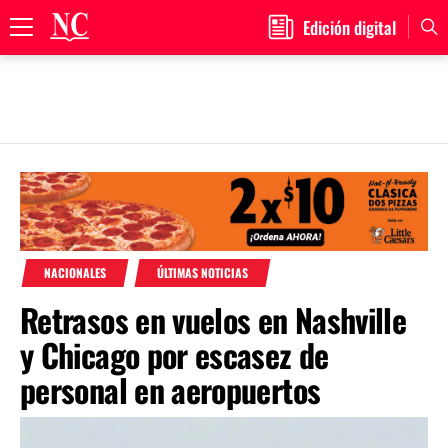
Edición digital
Primary
Menu
Skip
to
content
NACIONALES
ÚLTIMAS NOTICIAS
Retrasos en vuelos en Nashville
y Chicago por escasez de
personal en aeropuertos