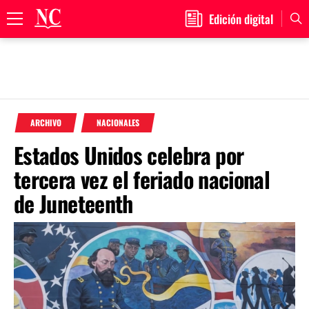
Edición digital
Primary
Menu
Skip
to
ARCHIVO
NACIONALES
content
Estados Unidos celebra por
tercera vez el feriado nacional
de Juneteenth