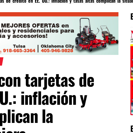
s de crédito en EE. UU.: inflación y tasas altas complican la situa
con tarjetas de
U.: inflación y
plican la