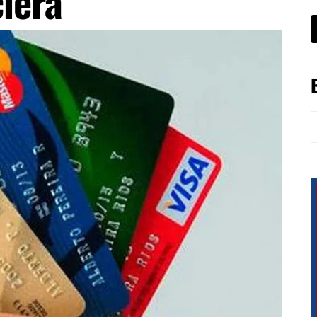
ciera
B