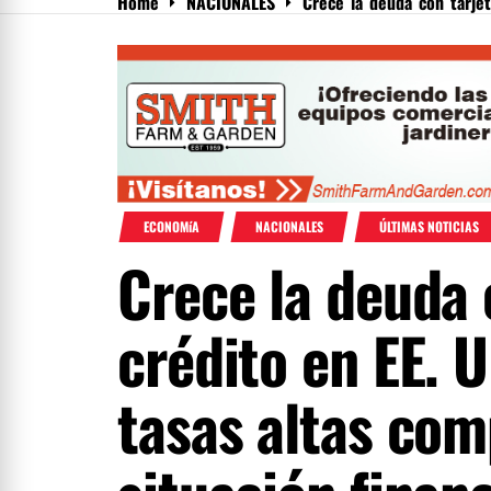
Home
NACIONALES
Crece la deuda con tarjeta
Menu
ECONOMíA
NACIONALES
ÚLTIMAS NOTICIAS
Crece la deuda 
crédito en EE. U
tasas altas com