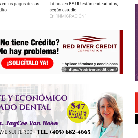
s en los pagos de sus
latinos en EE.UU están endeudados,
dito
según estudio
En "INMIGRACIÓN"