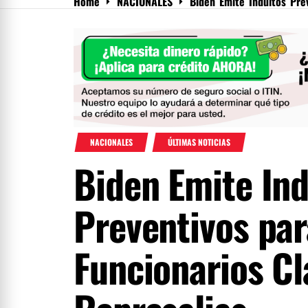
Home
NACIONALES
Biden Emite Indultos Pre
Menu
NACIONALES
ÚLTIMAS NOTICIAS
Biden Emite Ind
Preventivos par
Funcionarios Cl