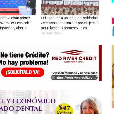
 aprovechan primer
EEUU anuncia un indulto a soldados
nzarse críticas sobre
veteranos condenados por el ejército
igración y aborto
por relaciones homosexuales
En "ARCHIVO"