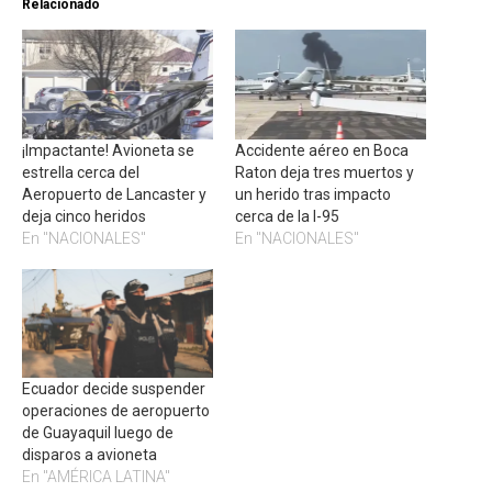
Relacionado
¡Impactante! Avioneta se
Accidente aéreo en Boca
estrella cerca del
Raton deja tres muertos y
Aeropuerto de Lancaster y
un herido tras impacto
deja cinco heridos
cerca de la I-95
En "NACIONALES"
En "NACIONALES"
Ecuador decide suspender
operaciones de aeropuerto
de Guayaquil luego de
disparos a avioneta
En "AMÉRICA LATINA"