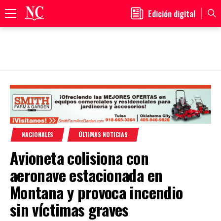
Edición digital
Primary
Menu
Skip
to
content
NACIONALES
ÚLTIMAS NOTICIAS
Avioneta colisiona con
aeronave estacionada en
Montana y provoca incendio
sin víctimas graves