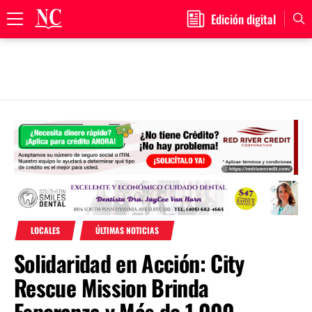
Edición digital
Primary
Menu
Skip
to
content
LOCALES
ÚLTIMAS NOTICIAS
Solidaridad en Acción: City
Rescue Mission Brinda
Esperanza y Más de 1,000