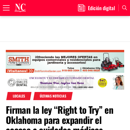
Edición digital
Primary
Menu
Skip
to
content
LOCALES
ÚLTIMAS NOTICIAS
Firman la ley “Right to Try” en
Oklahoma para expandir el
acceso a cuidados médicos