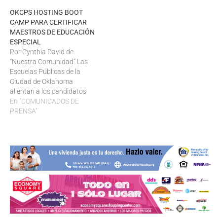
OKCPS HOSTING BOOT
CAMP PARA CERTIFICAR
MAESTROS DE EDUCACIÓN
ESPECIAL
Por Cynthia David de
“Nuestra Comunidad” Las
Escuelas Públicas de la
Ciudad de Oklahoma
alientan a los candidatos
interesados ​​a que
En "COMUNICADOS DE
presenten una solicitud
PRENSA"
para recibir su certificación
de maestro de educación
especial participando en un
“campo de entrenamiento”
de educación especial este
otoño. Esta ruta no
tradicional hacia la…