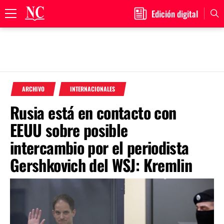
Edición digital
Primary
Menu
Skip
to
ARCHIVO
INTERNACIONALES
content
Rusia está en contacto con
EEUU sobre posible
intercambio por el periodista
Gershkovich del WSJ: Kremlin