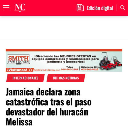
Edición digital
Primary
Menu
Skip
to
content
INTERNACIONALES
ÚLTIMAS NOTICIAS
Jamaica declara zona
catastrófica tras el paso
devastador del huracán
Melissa