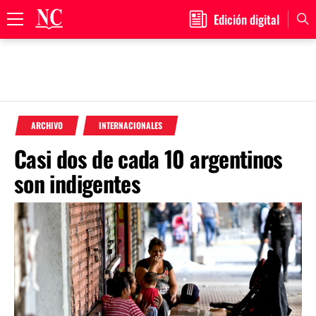
Edición digital
Primary
Menu
Skip
to
ARCHIVO
INTERNACIONALES
content
Casi dos de cada 10 argentinos
son indigentes