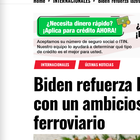
Home
INTERNACIONALES
Biden refuerza lazo
Menu
INTERNACIONALES
ÚLTIMAS NOTICIAS
Biden refuerza 
con un ambicio
ferroviario