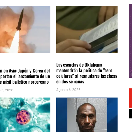
NACIONALES
LOCALES
ÚLTIMAS NOTICIAS
AS NOTICIAS
Las escuelas de Oklahoma
mantendrán la política de “cero
n en Asia: Japón y Corea del
celulares” al reanudarse las clases
eportan el lanzamiento de un
en dos semanas
e misil balístico norcoreano
Agosto 6, 2026
 6, 2026