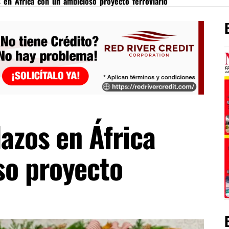
s en África con un ambicioso proyecto ferroviario
lazos en África
so proyecto