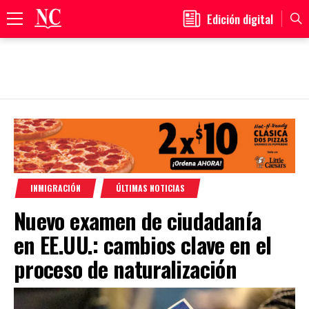
Edición digital
Primary
Menu
Skip
to
content
INMIGRACIÓN
ÚLTIMAS NOTICIAS
Nuevo examen de ciudadanía
en EE.UU.: cambios clave en el
proceso de naturalización