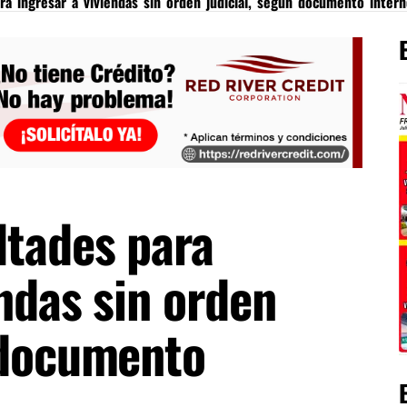
ra ingresar a viviendas sin orden judicial, según documento inter
ltades para
endas sin orden
 documento