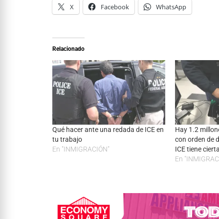
X
Facebook
WhatsApp
Relacionado
Qué hacer ante una redada de ICE en
Hay 1.2 millo
tu trabajo
con orden de 
En "INMIGRACIÓN"
ICE tiene ciert
En "INMIGRAC