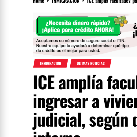
Home
INMIGRACIÓN
ICE amplía facultades pa
Menu
INMIGRACIÓN
ÚLTIMAS NOTICIAS
ICE amplía facu
ingresar a vivi
judicial, según