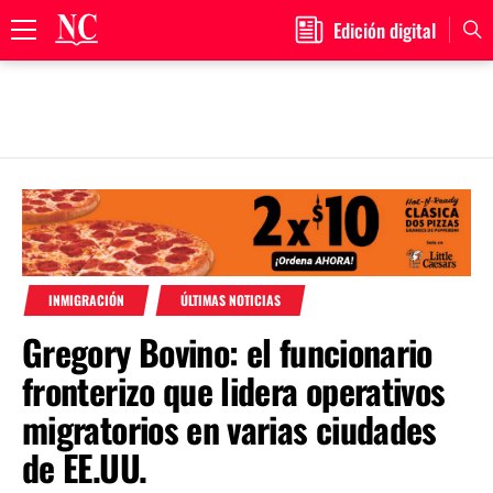
Edición digital
Primary
Menu
Skip
to
content
INMIGRACIÓN
ÚLTIMAS NOTICIAS
Gregory Bovino: el funcionario
fronterizo que lidera operativos
migratorios en varias ciudades
de EE.UU.