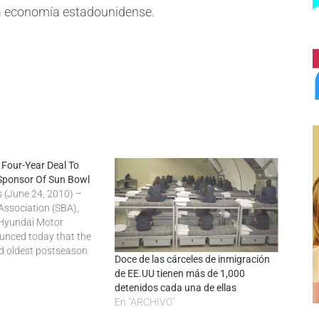
la economía estadounidense.
 Four-Year Deal To
 Sponsor Of Sun Bowl
 (June 24, 2010) –
Association (SBA),
 Hyundai Motor
unced today that the
nd oldest postseason
Doce de las cárceles de inmigración
l game will be
de EE.UU tienen más de 1,000
yundai Sun Bowl,
detenidos cada una de ellas
diately. The SBA and
En "ARCHIVO"
veiled the official