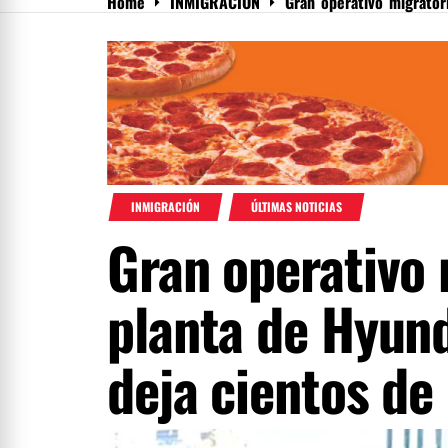
Home
INMIGRACIÓN
Gran operativo migrator
Menu
INMIGRACIÓN
ÚLTIMAS NOTICIAS
Gran operativo 
planta de Hyund
deja cientos de