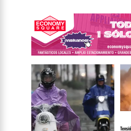
new logo to b
INTER
ÚLTIM
Tensió