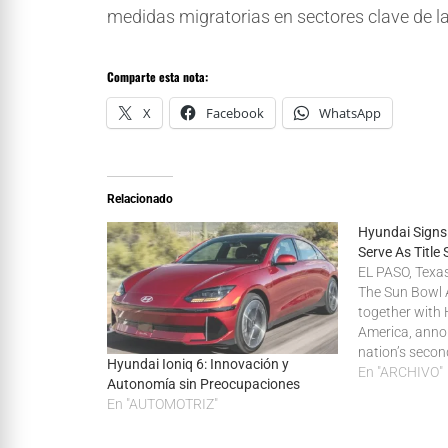
medidas migratorias en sectores clave de 
Comparte esta nota:
X
Facebook
WhatsApp
Relacionado
Hyundai Signs
Serve As Title
EL PASO, Texas
The Sun Bowl 
together with
America, anno
nation’s seco
Hyundai Ioniq 6: Innovación y
college footbal
En "ARCHIVO"
Autonomía sin Preocupaciones
renamed the H
En "AUTOMOTRIZ"
effective imme
Hyundai also un