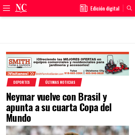
Edición digital
Primary
Menu
Skip
to
content
DEPORTES
ÚLTIMAS NOTICIAS
Neymar vuelve con Brasil y
apunta a su cuarta Copa del
Mundo