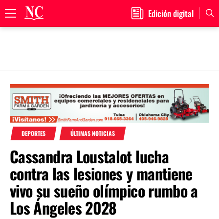
Edición digital
Primary
Menu
Skip
to
content
DEPORTES
ÚLTIMAS NOTICIAS
Cassandra Loustalot lucha
contra las lesiones y mantiene
vivo su sueño olímpico rumbo a
Los Ángeles 2028