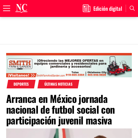
Edición digital
Primary
Menu
Skip
to
content
DEPORTES
ÚLTIMAS NOTICIAS
Arranca en México jornada
nacional de futbol social con
participación juvenil masiva