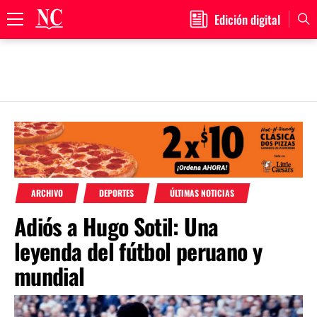
Edición digital
Primary
Menu
Skip
to
content
ARCHIVO
DEPORTES
ÚLTIMAS NOTICIAS
Adiós a Hugo Sotil: Una
leyenda del fútbol peruano y
mundial