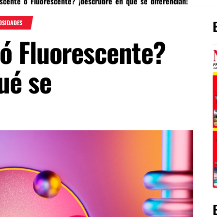
scente ó Fluorescente? ¡descrubre en qué se diferencian!
OSIDADES
 ó Fluorescente?
ué se