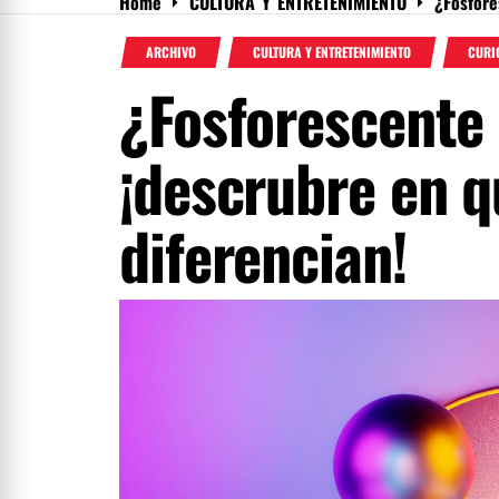
Home
CULTURA Y ENTRETENIMIENTO
¿Fosfore
Menu
ARCHIVO
CULTURA Y ENTRETENIMIENTO
CURI
¿Fosforescente
¡descrubre en q
diferencian!