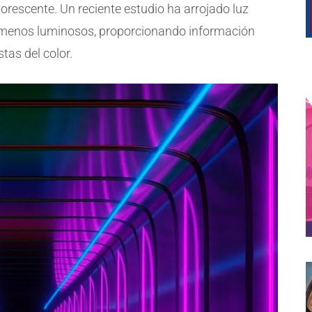
uorescente. Un reciente estudio ha arrojado luz
enómenos luminosos, proporcionando información
tas del color.