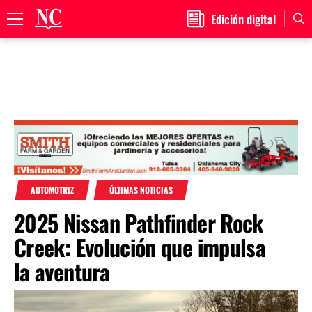
Edición digital
Primary
Menu
Skip
to
content
AUTOMOTRIZ
ÚLTIMAS NOTICIAS
2025 Nissan Pathfinder Rock
Creek: Evolución que impulsa
la aventura