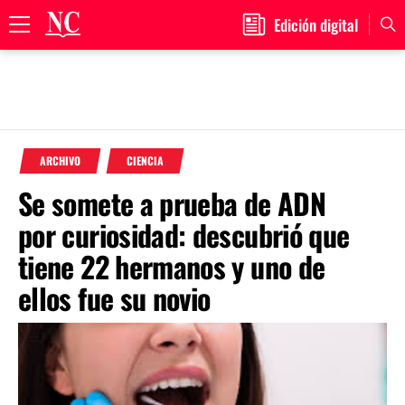
Edición digital
Primary
Menu
Skip
to
ARCHIVO
CIENCIA
content
Se somete a prueba de ADN
por curiosidad: descubrió que
tiene 22 hermanos y uno de
ellos fue su novio