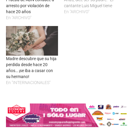
arresto por violación de
cantante Luis Miguel tiene
hace 20 años
sólo unos días para
En "ARCHIVO"
En "ARCHIVO"
someterse a una prueba de
ADN, según el abogado de
José Juan Arias, quien dice
ser el padre del…
Madre descubre que su hija
perdida desde hace 20
años… ¡se iba a casar con
su hermano!
En "INTERNACIONALES"