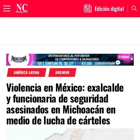
Edición digital
Primary
Menu
Skip
to
content
AMÉRICA LATINA
ARCHIVO
Violencia en México: exalcalde
y funcionaria de seguridad
asesinados en Michoacán en
medio de lucha de cárteles