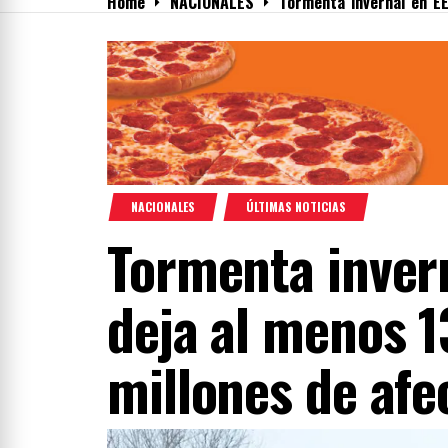
Home
NACIONALES
Tormenta invernal en EE
Menu
NACIONALES
ÚLTIMAS NOTICIAS
Tormenta invern
deja al menos 13
millones de afe