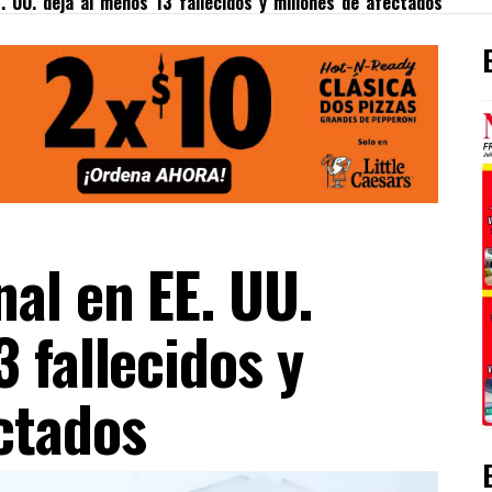
. UU. deja al menos 13 fallecidos y millones de afectados
al en EE. UU.
 fallecidos y
ctados