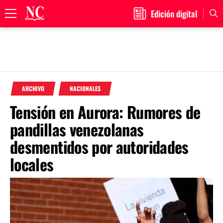
Edición digital
Primary
Menu
Skip
to
ARCHIVO
NACIONALES
content
Tensión en Aurora: Rumores de
pandillas venezolanas
desmentidos por autoridades
locales